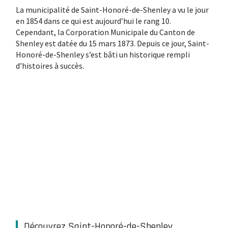
Omniprésente dans notre économie,
La municipalité de Saint-Honoré-de-Shenley a vu le jour
l’agriculture
en 1854 dans ce qui est aujourd’hui le rang 10.
Cependant, la Corporation Municipale du Canton de
Les fermes sont une grande partie de l’économie locale.
Shenley est datée du 15 mars 1873. Depuis ce jour, Saint-
Des dizaines d’agriculteurs emploient plusieurs
Honoré-de-Shenley s’est bâti un historique rempli
travailleurs saisonniers et annuels d’ici et d’ailleurs. Mais
d’histoires à succès.
plusieurs commerces, organismes et services
fournissent aussi de l’emploi aux résidents de Saint-
Honoré-de-Shenley. Les garages, quincaillerie, scieries
et épicerie sont quelques uns des commerces qui
génèrent plusieurs salaires.
En savoir plus
Découvrez Saint-Honoré-de-Shenley